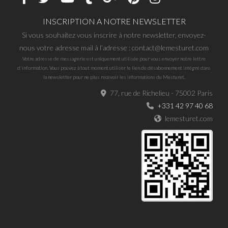
INSCRIPTION A NOTRE NEWSLETTER
Si vous souhaitez vous inscrire à notre newsletter, envoyez-
nous votre adresse mail à l’adresse : contact@lemesturet.com
Votre adresse de messagerie est uniquement utilisée pour vous envoyer notre lettre
d'information. Vous pouvez à tout moment utiliser le lien de désabonnement intégré dans
la newsletter pour ne plus recevoir les informations du Mesturet.
77, rue de Richelieu - 75002 Paris
+331 42 97 40 68
lemesturet.com