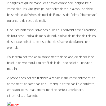
vinaigres ce qui ne manquera pas de donner de l’originalité à
votre plat ; les vinaigres peuvent être de vin, d’alcool, de cidre,
balsamique, de Xérès, de miel, de Banyuls, de Reims (champagne)
ou encore de riz ou de malt.
Une liste non exhaustive des huiles qui peuvent être d’arachide,
de tournesol, colza, de mais, de noix d’olive, de pépins de raisins,
de soja, de noisette, de pistache, de sésame, de pignons par
exemple.
Pour terminer vos assaisonnements de salade, délaissez le sel
fin et le poivre moulu au profit de la fleur de sel et du poivre du
moulin.
A propos des herbes fraiches à répartir sur votre entrée et, en
ce moment, ce n’est pas ce qui manque entre basilic, ciboulette,
estragon, persil plat, aneth, menthe cerfeuil, coriandre,
citronnelle, origan etc.