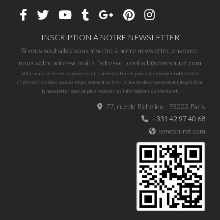
INSCRIPTION A NOTRE NEWSLETTER
Si vous souhaitez vous inscrire à notre newsletter, envoyez-
nous votre adresse mail à l’adresse : contact@lemesturet.com
Votre adresse de messagerie est uniquement utilisée pour vous envoyer notre lettre
d'information. Vous pouvez à tout moment utiliser le lien de désabonnement intégré dans
la newsletter pour ne plus recevoir les informations du Mesturet.
77, rue de Richelieu - 75002 Paris
+331 42 97 40 68
lemesturet.com