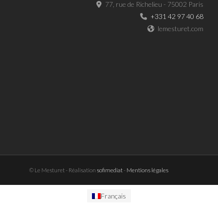
77, rue de Richelieu - 75002 Paris
+331 42 97 40 68
lemesturet.com
© Le Mesturet - Réalisation
sofimediat
-
Mentions légales
Français