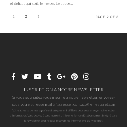
et délicat qui soit, le melon. Le casse...
1
2
3
PAGE 2 OF 3
INSCRIPTION A NOTRE NEWSLETTER
Si vous souhaitez vous inscrire à notre newsletter, envoyez-
nous votre adresse mail à l’adresse : contact@lemesturet.com
Votre adresse de messagerie est uniquement utilisée pour vous envoyer notre lettre
d'information. Vous pouvez à tout moment utiliser le lien de désabonnement intégré dans
la newsletter pour ne plus recevoir les informations du Mesturet.