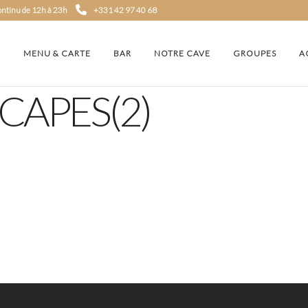
continu de 12h à 23h
+331 42 97 40 68
MENU & CARTE
BAR
NOTRE CAVE
GROUPES
A
CAPES(2)