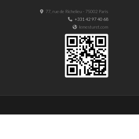
77, rue de Richelieu - 75002 Paris
+331 42 97 40 68
lemesturet.com