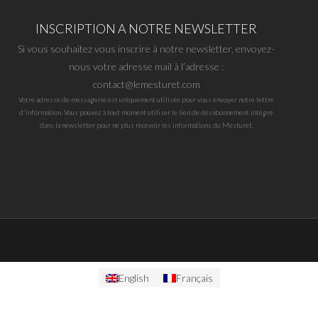
INSCRIPTION A NOTRE NEWSLETTER
Si vous souhaitez vous inscrire à notre newsletter, envoyez-
nous votre adresse mail à l’adresse :
contact@lemesturet.com
Votre adresse de messagerie est uniquement utilisée pour vous envoyer notre lettre
d'information. Vous pouvez à tout moment utiliser le lien de désabonnement intégré
dans la newsletter pour ne plus recevoir les informations du Mesturet.
English
Français