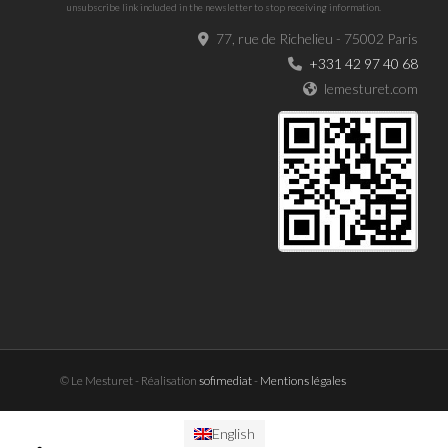
unsubscribe link included in the newsletter to stop receiving information.
77, rue de Richelieu - 75002 Paris
+331 42 97 40 68
lemesturet.com
© Le Mesturet - Réalisation
sofimediat
-
Mentions légales
English