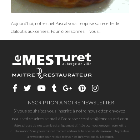
Aujourd'hui, notre chef Pascal vous propose sa recette de
clafoutis aux cerises. Pour 6 personnes, il vous...
INSCRIPTION A NOTRE NEWSLETTER
Si vous souhaitez vous inscrire à notre newsletter, envoyez-
nous votre adresse mail à l’adresse : contact@lemesturet.com
Votre adresse de messagerie est uniquement utilisée pour vous envoyer notre lettre
d'information. Vous pouvez à tout moment utiliser le lien de désabonnement intégré dans
la newsletter pour ne plus recevoir les informations du Mesturet.