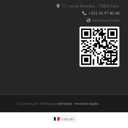
77, rue de Richelieu - 75002 Paris
+331 42 97 40 68
lemesturet.com
© Le Mesturet - Réalisation
sofimediat
-
Mentions légales
Français