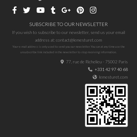
SUBSCRIBE TO OUR NEWSLETTER
If you wish to subscribe to our newsletter, send us your email
address at: contact@lemesturet.com
Your e-mail address is only used to send you our newsletter. You can at any time use the
unsubscribe link included in the newsletter to stop receiving information.
77, rue de Richelieu - 75002 Paris
+331 42 97 40 68
lemesturet.com