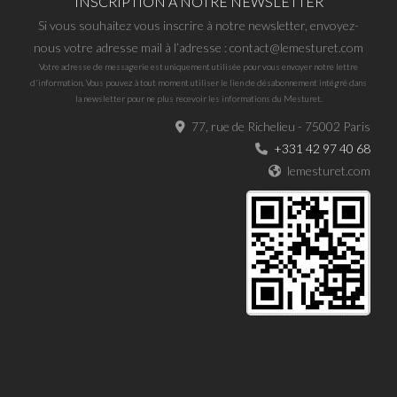
INSCRIPTION A NOTRE NEWSLETTER
Si vous souhaitez vous inscrire à notre newsletter, envoyez-
nous votre adresse mail à l’adresse : contact@lemesturet.com
Votre adresse de messagerie est uniquement utilisée pour vous envoyer notre lettre
d'information. Vous pouvez à tout moment utiliser le lien de désabonnement intégré dans
la newsletter pour ne plus recevoir les informations du Mesturet.
77, rue de Richelieu - 75002 Paris
+331 42 97 40 68
lemesturet.com