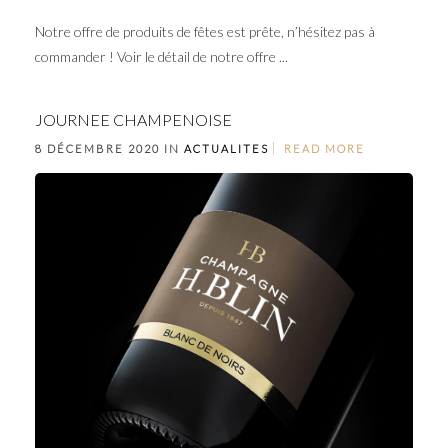
Notre offre de produits de fêtes est prête, n’hésitez pas à
commander ! Voir le détail de notre offre ...
JOURNEE CHAMPENOISE
8 DÉCEMBRE 2020 IN
ACTUALITES
READ MORE