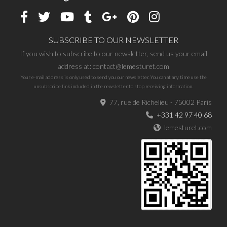
SUBSCRIBE TO OUR NEWSLETTER
If you wish to subscribe to our newsletter, send us your email
address at: contact@lemesturet.com
Your e-mail address is only used to send you our newsletter. You can at any time use the
unsubscribe link included in the newsletter to stop receiving information.
77, rue de Richelieu - 75002 Paris
+331 42 97 40 68
lemesturet.com