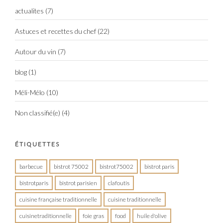
actualites
(7)
Astuces et recettes du chef
(22)
Autour du vin
(7)
blog
(1)
Méli-Mélo
(10)
Non classifié(e)
(4)
ÉTIQUETTES
barbecue
bistrot 75002
bistrot75002
bistrot paris
bistrotparis
bistrot parisien
clafoutis
cuisine française traditionnelle
cuisine traditionnelle
cuisinetraditionnelle
foie gras
food
huile d'olive