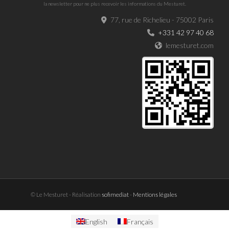
la newsletter pour ne plus recevoir les informations du Mesturet.
77, rue de Richelieu - 75002 Paris
+331 42 97 40 68
lemesturet.com
© Le Mesturet - Réalisation
sofimediat
-
Mentions légales
English
Français