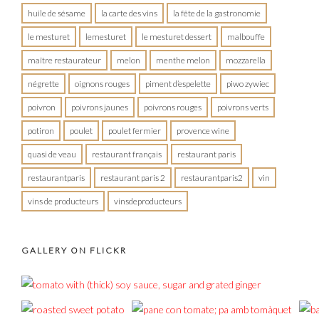
huile de sésame
la carte des vins
la fête de la gastronomie
le mesturet
lemesturet
le mesturet dessert
malbouffe
maître restaurateur
melon
menthe melon
mozzarella
négrette
oignons rouges
piment d’espelette
piwo zywiec
poivron
poivrons jaunes
poivrons rouges
poivrons verts
potiron
poulet
poulet fermier
provence wine
quasi de veau
restaurant français
restaurant paris
restaurantparis
restaurant paris 2
restaurantparis2
vin
vins de producteurs
vinsdeproducteurs
GALLERY ON FLICKR