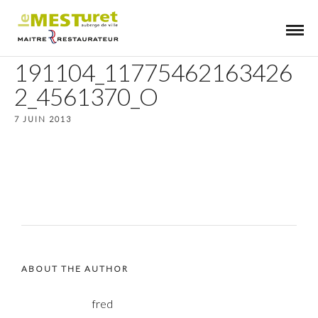
191104_11775462163426
2_4561370_O
7 JUIN 2013
ABOUT THE AUTHOR
fred