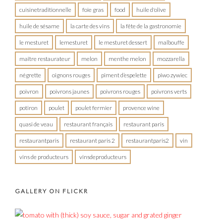
cuisinetraditionnelle
foie gras
food
huile d'olive
huile de sésame
la carte des vins
la fête de la gastronomie
le mesturet
lemesturet
le mesturet dessert
malbouffe
maître restaurateur
melon
menthe melon
mozzarella
négrette
oignons rouges
piment d’espelette
piwo zywiec
poivron
poivrons jaunes
poivrons rouges
poivrons verts
potiron
poulet
poulet fermier
provence wine
quasi de veau
restaurant français
restaurant paris
restaurantparis
restaurant paris 2
restaurantparis2
vin
vins de producteurs
vinsdeproducteurs
GALLERY ON FLICKR