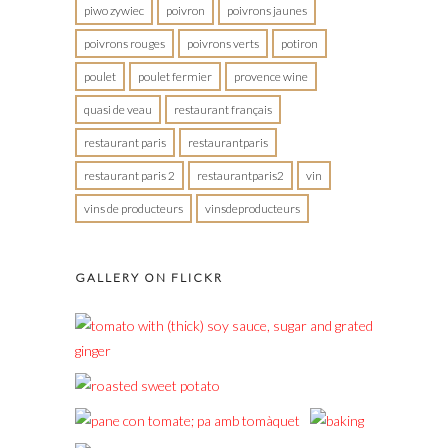
piwo zywiec
poivron
poivrons jaunes
poivrons rouges
poivrons verts
potiron
poulet
poulet fermier
provence wine
quasi de veau
restaurant français
restaurant paris
restaurantparis
restaurant paris 2
restaurantparis2
vin
vins de producteurs
vinsdeproducteurs
GALLERY ON FLICKR