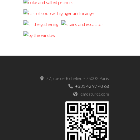
77, rue de Richelieu - 75002 Paris
+331 42 97 40 68
lemesturet.com