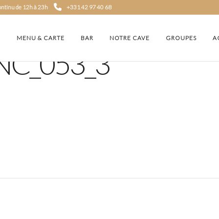
continu de 12h à 23h
+331 42 97 40 68
MENU & CARTE
BAR
NOTRE CAVE
GROUPES
A
NC_053_3