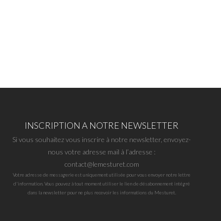
INSCRIPTION A NOTRE NEWSLETTER
Si vous souhaitez vous inscrire à notre newsletter, envoyez-
nous votre adresse mail à l’adresse :
contact@lemesturet.com
Votre adresse de messagerie est uniquement utilisée pour vous envoyer notre lettre
d'information. Vous pouvez à tout moment utiliser le lien de désabonnement intégré
dans la newsletter pour ne plus recevoir les informations du Mesturet.