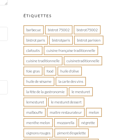
ÉTIQUETTES
barbecue
bistrot 75002
bistrot75002
bistrot paris
bistrotparis
bistrot parisien
clafoutis
cuisine française traditionnelle
cuisine traditionnelle
cuisinetraditionnelle
foie gras
food
huile d'olive
huile de sésame
la carte des vins
la fête de la gastronomie
le mesturet
lemesturet
le mesturet dessert
malbouffe
maître restaurateur
melon
menthe melon
mozzarella
négrette
oignons rouges
piment d’espelette