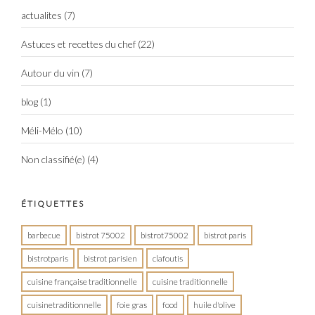
actualites
(7)
Astuces et recettes du chef
(22)
Autour du vin
(7)
blog
(1)
Méli-Mélo
(10)
Non classifié(e)
(4)
ÉTIQUETTES
barbecue
bistrot 75002
bistrot75002
bistrot paris
bistrotparis
bistrot parisien
clafoutis
cuisine française traditionnelle
cuisine traditionnelle
cuisinetraditionnelle
foie gras
food
huile d'olive