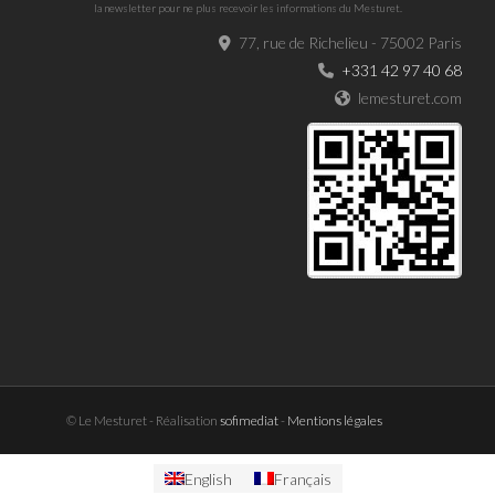
la newsletter pour ne plus recevoir les informations du Mesturet.
77, rue de Richelieu - 75002 Paris
+331 42 97 40 68
lemesturet.com
© Le Mesturet - Réalisation
sofimediat
-
Mentions légales
English
Français