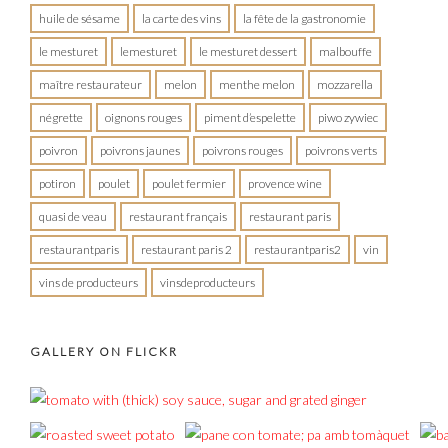
huile de sésame
la carte des vins
la fête de la gastronomie
le mesturet
lemesturet
le mesturet dessert
malbouffe
maître restaurateur
melon
menthe melon
mozzarella
négrette
oignons rouges
piment d’espelette
piwo zywiec
poivron
poivrons jaunes
poivrons rouges
poivrons verts
potiron
poulet
poulet fermier
provence wine
quasi de veau
restaurant français
restaurant paris
restaurantparis
restaurant paris 2
restaurantparis2
vin
vins de producteurs
vinsdeproducteurs
GALLERY ON FLICKR