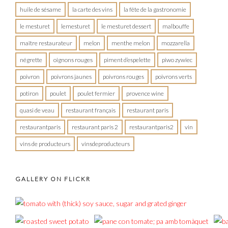
huile de sésame
la carte des vins
la fête de la gastronomie
le mesturet
lemesturet
le mesturet dessert
malbouffe
maître restaurateur
melon
menthe melon
mozzarella
négrette
oignons rouges
piment d’espelette
piwo zywiec
poivron
poivrons jaunes
poivrons rouges
poivrons verts
potiron
poulet
poulet fermier
provence wine
quasi de veau
restaurant français
restaurant paris
restaurantparis
restaurant paris 2
restaurantparis2
vin
vins de producteurs
vinsdeproducteurs
GALLERY ON FLICKR