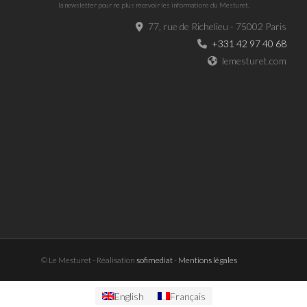
la newsletter pour ne plus recevoir les informations du Mesturet.
77, rue de Richelieu - 75002 Paris
+331 42 97 40 68
lemesturet.com
© Le Mesturet - Réalisation
sofimediat
-
Mentions légales
English
Français