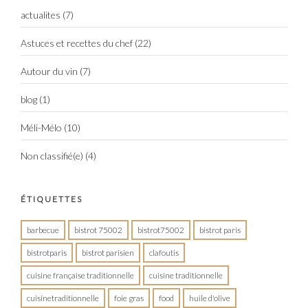
actualites
(7)
Astuces et recettes du chef
(22)
Autour du vin
(7)
blog
(1)
Méli-Mélo
(10)
Non classifié(e)
(4)
ÉTIQUETTES
barbecue
bistrot 75002
bistrot75002
bistrot paris
bistrotparis
bistrot parisien
clafoutis
cuisine française traditionnelle
cuisine traditionnelle
cuisinetraditionnelle
foie gras
food
huile d'olive