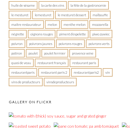
huile de sésame
la carte des vins
la fête de la gastronomie
le mesturet
lemesturet
le mesturet dessert
malbouffe
maître restaurateur
melon
menthe melon
mozzarella
négrette
oignons rouges
piment d’espelette
piwo zywiec
poivron
poivrons jaunes
poivrons rouges
poivrons verts
potiron
poulet
poulet fermier
provence wine
quasi de veau
restaurant français
restaurant paris
restaurantparis
restaurant paris 2
restaurantparis2
vin
vins de producteurs
vinsdeproducteurs
GALLERY ON FLICKR