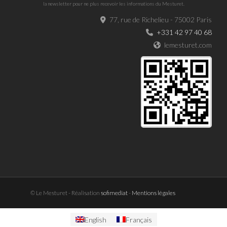
la newsletter pour ne plus recevoir les informations du Mesturet.
77, rue de Richelieu - 75002 Paris
+331 42 97 40 68
lemesturet.com
© Le Mesturet - Réalisation
sofimediat
-
Mentions légales
English
Français