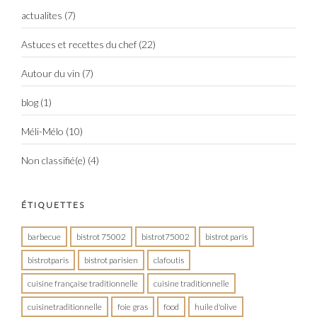
actualites
(7)
Astuces et recettes du chef
(22)
Autour du vin
(7)
blog
(1)
Méli-Mélo
(10)
Non classifié(e)
(4)
ÉTIQUETTES
barbecue
bistrot 75002
bistrot75002
bistrot paris
bistrotparis
bistrot parisien
clafoutis
cuisine française traditionnelle
cuisine traditionnelle
cuisinetraditionnelle
foie gras
food
huile d'olive