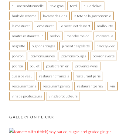
cuisinetraditionnelle
foie gras
food
huile d'olive
huile de sésame
la carte des vins
la fête de la gastronomie
le mesturet
lemesturet
le mesturet dessert
malbouffe
maître restaurateur
melon
menthe melon
mozzarella
négrette
oignons rouges
piment d’espelette
piwo zywiec
poivron
poivrons jaunes
poivrons rouges
poivrons verts
potiron
poulet
poulet fermier
provence wine
quasi de veau
restaurant français
restaurant paris
restaurantparis
restaurant paris 2
restaurantparis2
vin
vins de producteurs
vinsdeproducteurs
GALLERY ON FLICKR