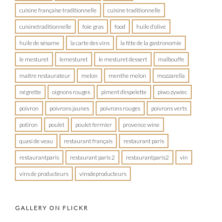
cuisine française traditionnelle
cuisine traditionnelle
cuisinetraditionnelle
foie gras
food
huile d'olive
huile de sésame
la carte des vins
la fête de la gastronomie
le mesturet
lemesturet
le mesturet dessert
malbouffe
maître restaurateur
melon
menthe melon
mozzarella
négrette
oignons rouges
piment d’espelette
piwo zywiec
poivron
poivrons jaunes
poivrons rouges
poivrons verts
potiron
poulet
poulet fermier
provence wine
quasi de veau
restaurant français
restaurant paris
restaurantparis
restaurant paris 2
restaurantparis2
vin
vins de producteurs
vinsdeproducteurs
GALLERY ON FLICKR