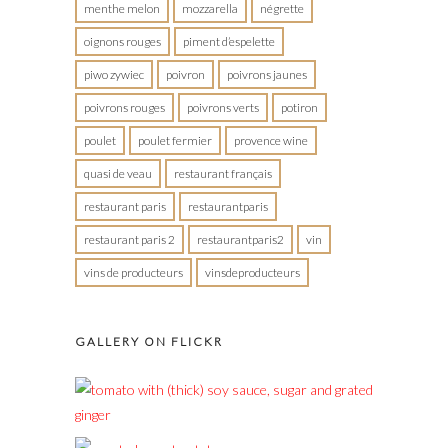
menthe melon
mozzarella
négrette
oignons rouges
piment d’espelette
piwo zywiec
poivron
poivrons jaunes
poivrons rouges
poivrons verts
potiron
poulet
poulet fermier
provence wine
quasi de veau
restaurant français
restaurant paris
restaurantparis
restaurant paris 2
restaurantparis2
vin
vins de producteurs
vinsdeproducteurs
GALLERY ON FLICKR