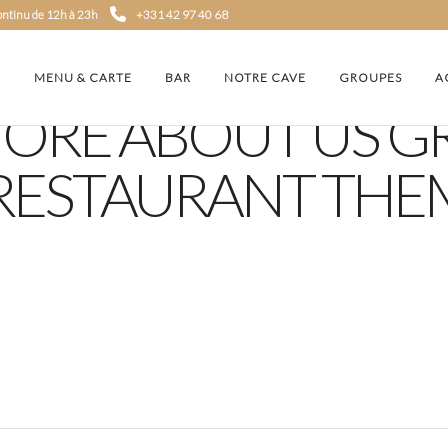
continu de 12h à 23h
+331 42 97 40 68
MENU & CARTE
BAR
NOTRE CAVE
GROUPES
A
ORE ABOUT US 
RESTAURANT THE