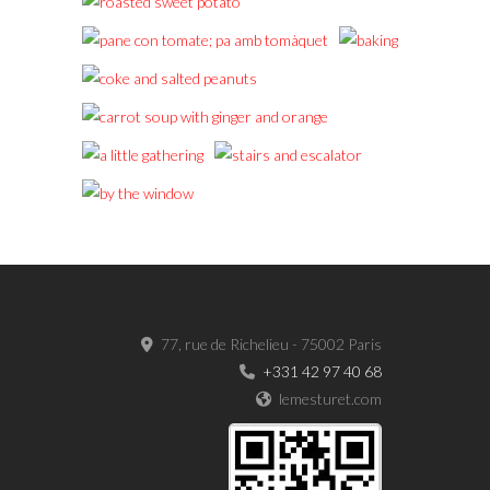
77, rue de Richelieu - 75002 Paris
+331 42 97 40 68
lemesturet.com