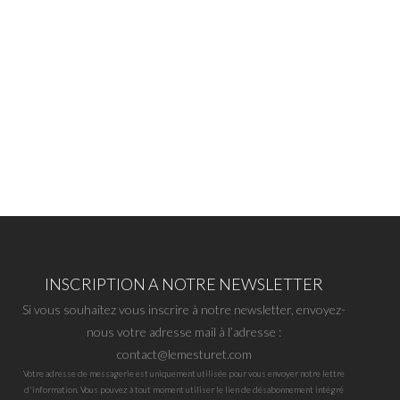
INSCRIPTION A NOTRE NEWSLETTER
Si vous souhaitez vous inscrire à notre newsletter, envoyez-
nous votre adresse mail à l’adresse :
contact@lemesturet.com
Votre adresse de messagerie est uniquement utilisée pour vous envoyer notre lettre
d'information. Vous pouvez à tout moment utiliser le lien de désabonnement intégré