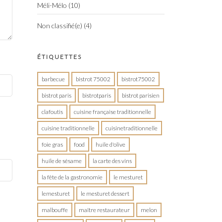
Méli-Mélo
(10)
Non classifié(e)
(4)
ÉTIQUETTES
barbecue
bistrot 75002
bistrot75002
bistrot paris
bistrotparis
bistrot parisien
clafoutis
cuisine française traditionnelle
cuisine traditionnelle
cuisinetraditionnelle
foie gras
food
huile d'olive
huile de sésame
la carte des vins
la fête de la gastronomie
le mesturet
lemesturet
le mesturet dessert
malbouffe
maître restaurateur
melon