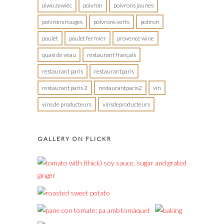
piwo zywiec
poivron
poivrons jaunes
poivrons rouges
poivrons verts
potiron
poulet
poulet fermier
provence wine
quasi de veau
restaurant français
restaurant paris
restaurantparis
restaurant paris 2
restaurantparis2
vin
vins de producteurs
vinsdeproducteurs
GALLERY ON FLICKR