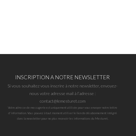
INSCRIPTION A NOTRE NEWSLETTER
Si vous souhaitez vous inscrire à notre newsletter, envoyez-
nous votre adresse mail à l’adresse :
contact@lemesturet.com
Votre adresse de messagerie est uniquement utilisée pour vous envoyer notre lettre
d'information. Vous pouvez à tout moment utiliser le lien de désabonnement intégré
dans la newsletter pour ne plus recevoir les informations du Mesturet.