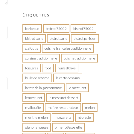
ÉTIQUETTES
barbecue
bistrot 75002
bistrot75002
bistrot paris
bistrotparis
bistrot parisien
clafoutis
cuisine française traditionnelle
cuisine traditionnelle
cuisinetraditionnelle
foie gras
food
huile d'olive
huile de sésame
la carte des vins
la fête de la gastronomie
le mesturet
lemesturet
le mesturet dessert
malbouffe
maître restaurateur
melon
menthe melon
mozzarella
négrette
oignons rouges
piment d’espelette