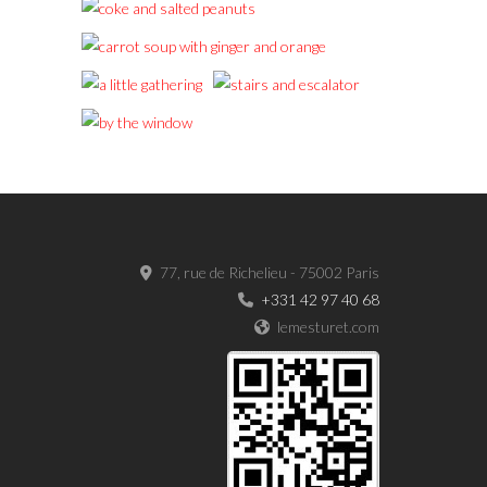
77, rue de Richelieu - 75002 Paris
+331 42 97 40 68
lemesturet.com