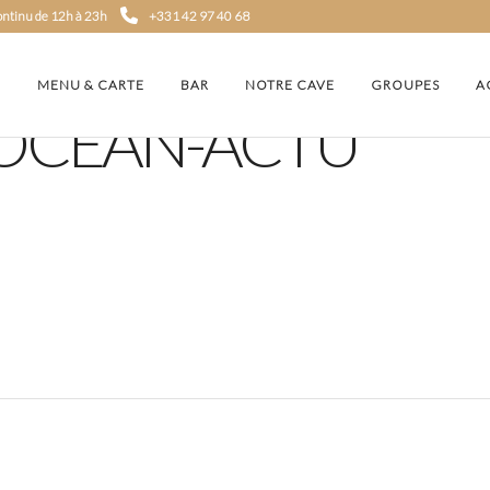
continu de 12h à 23h
+331 42 97 40 68
MENU & CARTE
BAR
NOTRE CAVE
GROUPES
A
-OCEAN-ACTU