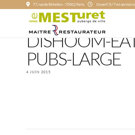
77, rue de Richelieu - 75002 Paris
Ouvert 7j / 7 en service 
DISHOOM-EAT
PUBS-LARGE
4 JUIN 2015