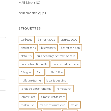
Méli-Mélo
(10)
Non classifié(e)
(4)
ÉTIQUETTES
barbecue
bistrot 75002
bistrot75002
bistrot paris
bistrotparis
bistrot parisien
clafoutis
cuisine française traditionnelle
cuisine traditionnelle
cuisinetraditionnelle
foie gras
food
huile d'olive
huile de sésame
la carte des vins
la fête de la gastronomie
le mesturet
lemesturet
le mesturet dessert
malbouffe
maître restaurateur
melon