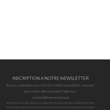
INSCRIPTION A NOTRE NEWSLETTER
Si vous souhaitez vous inscrire à notre newsletter, envoyez-
nous votre adresse mail à l’adresse :
contact@lemesturet.com
Votre adresse de messagerie est uniquement utilisée pour vous envoyer notre lettre
d'information. Vous pouvez à tout moment utiliser le lien de désabonnement intégré