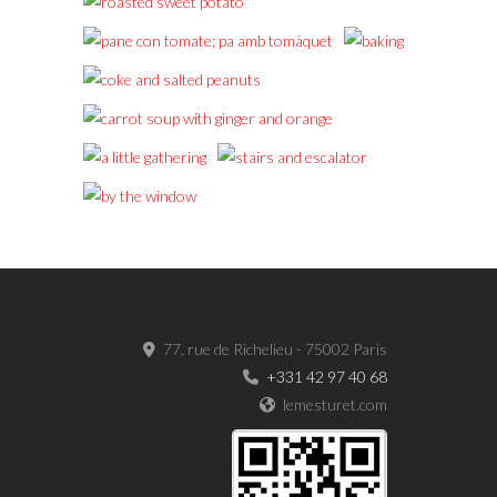
77, rue de Richelieu - 75002 Paris
+331 42 97 40 68
lemesturet.com