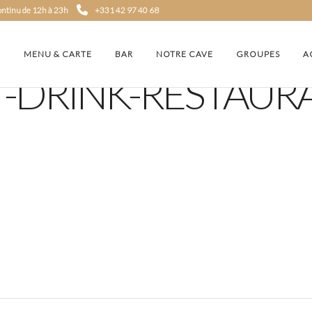
continu de 12h à 23h
+331 42 97 40 68
MENU & CARTE
BAR
NOTRE CAVE
GROUPES
A
-DRINK-RESTAUR