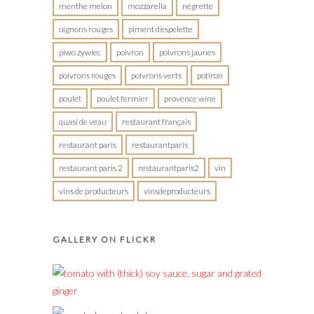
menthe melon
mozzarella
négrette
oignons rouges
piment d’espelette
piwo zywiec
poivron
poivrons jaunes
poivrons rouges
poivrons verts
potiron
poulet
poulet fermier
provence wine
quasi de veau
restaurant français
restaurant paris
restaurantparis
restaurant paris 2
restaurantparis2
vin
vins de producteurs
vinsdeproducteurs
GALLERY ON FLICKR