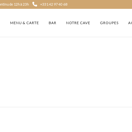
continu de 12h à 23h
+331 42 97 40 68
MENU & CARTE
BAR
NOTRE CAVE
GROUPES
A