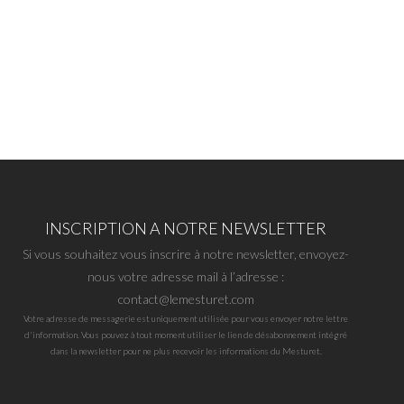
INSCRIPTION A NOTRE NEWSLETTER
Si vous souhaitez vous inscrire à notre newsletter, envoyez-
nous votre adresse mail à l’adresse :
contact@lemesturet.com
Votre adresse de messagerie est uniquement utilisée pour vous envoyer notre lettre
d'information. Vous pouvez à tout moment utiliser le lien de désabonnement intégré
dans la newsletter pour ne plus recevoir les informations du Mesturet.