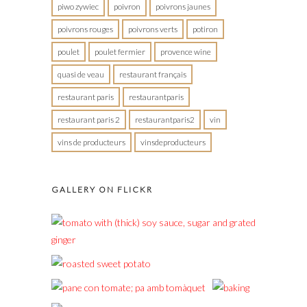
piwo zywiec
poivron
poivrons jaunes
poivrons rouges
poivrons verts
potiron
poulet
poulet fermier
provence wine
quasi de veau
restaurant français
restaurant paris
restaurantparis
restaurant paris 2
restaurantparis2
vin
vins de producteurs
vinsdeproducteurs
GALLERY ON FLICKR