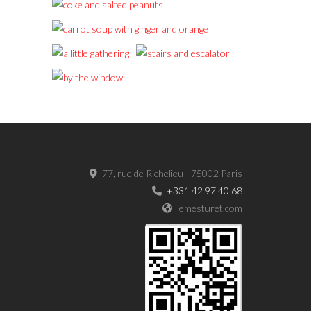
77, rue de Richelieu - 75002 Paris
+331 42 97 40 68
lemesturet.com