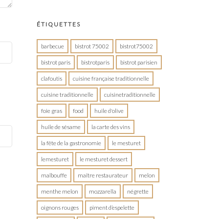
ÉTIQUETTES
barbecue
bistrot 75002
bistrot75002
bistrot paris
bistrotparis
bistrot parisien
clafoutis
cuisine française traditionnelle
cuisine traditionnelle
cuisinetraditionnelle
foie gras
food
huile d'olive
huile de sésame
la carte des vins
la fête de la gastronomie
le mesturet
lemesturet
le mesturet dessert
malbouffe
maître restaurateur
melon
menthe melon
mozzarella
négrette
oignons rouges
piment d’espelette