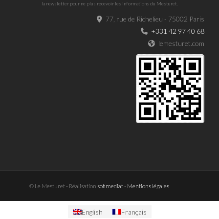
la newsletter pour ne plus recevoir les informations du Mesturet.
77, rue de Richelieu - 75002 Paris
+331 42 97 40 68
lemesturet.com
© Le Mesturet - Réalisation
sofimediat
-
Mentions légales
English
Français