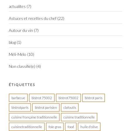
actualites
(7)
Astuces et recettes du chef
(22)
Autour du vin
(7)
blog
(1)
Méli-Mélo
(10)
Non classifié(e)
(4)
ÉTIQUETTES
barbecue
bistrot 75002
bistrot75002
bistrot paris
bistrotparis
bistrot parisien
clafoutis
cuisine française traditionnelle
cuisine traditionnelle
cuisinetraditionnelle
foie gras
food
huile d'olive