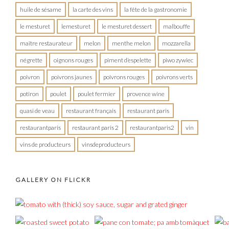
huile de sésame
la carte des vins
la fête de la gastronomie
le mesturet
lemesturet
le mesturet dessert
malbouffe
maître restaurateur
melon
menthe melon
mozzarella
négrette
oignons rouges
piment d’espelette
piwo zywiec
poivron
poivrons jaunes
poivrons rouges
poivrons verts
potiron
poulet
poulet fermier
provence wine
quasi de veau
restaurant français
restaurant paris
restaurantparis
restaurant paris 2
restaurantparis2
vin
vins de producteurs
vinsdeproducteurs
GALLERY ON FLICKR