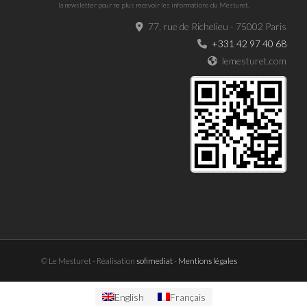
la newsletter pour ne plus recevoir les informations du Mesturet.
77, rue de Richelieu - 75002 Paris
+331 42 97 40 68
lemesturet.com
© Le Mesturet - Réalisation
sofimediat
-
Mentions légales
English
Français