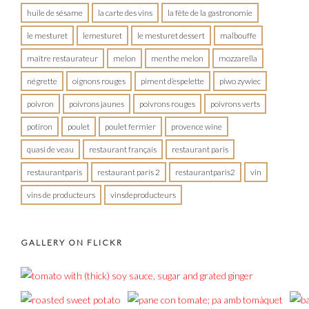
huile de sésame
la carte des vins
la fête de la gastronomie
le mesturet
lemesturet
le mesturet dessert
malbouffe
maître restaurateur
melon
menthe melon
mozzarella
négrette
oignons rouges
piment d’espelette
piwo zywiec
poivron
poivrons jaunes
poivrons rouges
poivrons verts
potiron
poulet
poulet fermier
provence wine
quasi de veau
restaurant français
restaurant paris
restaurantparis
restaurant paris 2
restaurantparis2
vin
vins de producteurs
vinsdeproducteurs
GALLERY ON FLICKR