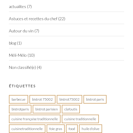
actualites
(7)
Astuces et recettes du chef
(22)
Autour du vin
(7)
blog
(1)
Méli-Mélo
(10)
Non classifié(e)
(4)
ÉTIQUETTES
barbecue
bistrot 75002
bistrot75002
bistrot paris
bistrotparis
bistrot parisien
clafoutis
cuisine française traditionnelle
cuisine traditionnelle
cuisinetraditionnelle
foie gras
food
huile d'olive