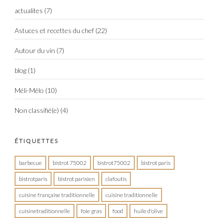
actualites
(7)
Astuces et recettes du chef
(22)
Autour du vin
(7)
blog
(1)
Méli-Mélo
(10)
Non classifié(e)
(4)
ÉTIQUETTES
barbecue
bistrot 75002
bistrot75002
bistrot paris
bistrotparis
bistrot parisien
clafoutis
cuisine française traditionnelle
cuisine traditionnelle
cuisinetraditionnelle
foie gras
food
huile d'olive