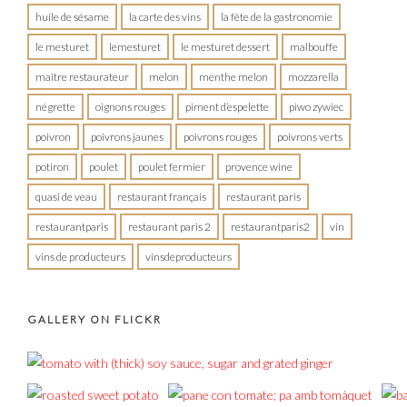
huile de sésame
la carte des vins
la fête de la gastronomie
le mesturet
lemesturet
le mesturet dessert
malbouffe
maître restaurateur
melon
menthe melon
mozzarella
négrette
oignons rouges
piment d’espelette
piwo zywiec
poivron
poivrons jaunes
poivrons rouges
poivrons verts
potiron
poulet
poulet fermier
provence wine
quasi de veau
restaurant français
restaurant paris
restaurantparis
restaurant paris 2
restaurantparis2
vin
vins de producteurs
vinsdeproducteurs
GALLERY ON FLICKR