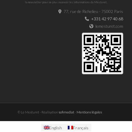
la newsletter pour ne plus recevoir les informations du Mesturet.
77, rue de Richelieu - 75002 Paris
+331 42 97 40 68
lemesturet.com
© Le Mesturet - Réalisation
sofimediat
-
Mentions légales
English
Français