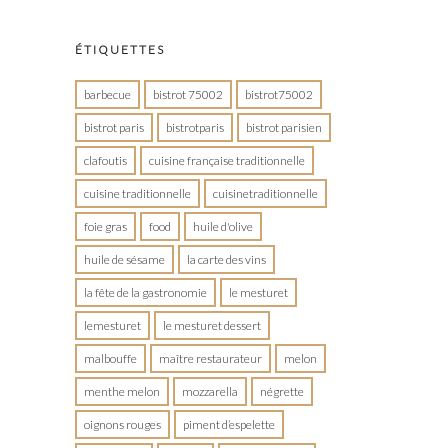
ÉTIQUETTES
barbecue
bistrot 75002
bistrot75002
bistrot paris
bistrotparis
bistrot parisien
clafoutis
cuisine française traditionnelle
cuisine traditionnelle
cuisinetraditionnelle
foie gras
food
huile d'olive
huile de sésame
la carte des vins
la fête de la gastronomie
le mesturet
lemesturet
le mesturet dessert
malbouffe
maître restaurateur
melon
menthe melon
mozzarella
négrette
oignons rouges
piment d’espelette