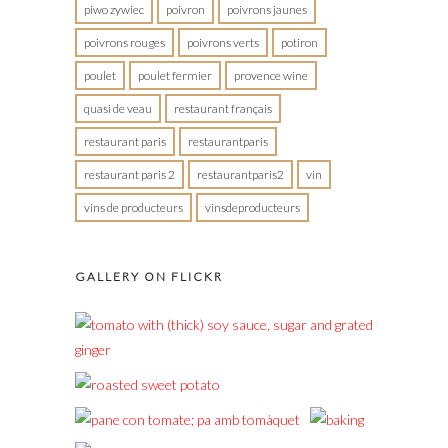
piwo zywiec
poivron
poivrons jaunes
poivrons rouges
poivrons verts
potiron
poulet
poulet fermier
provence wine
quasi de veau
restaurant français
restaurant paris
restaurantparis
restaurant paris 2
restaurantparis2
vin
vins de producteurs
vinsdeproducteurs
GALLERY ON FLICKR