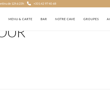
continu de 12h à 23h
+331 42 97 40 68
MENU & CARTE
BAR
NOTRE CAVE
GROUPES
A
JOUR