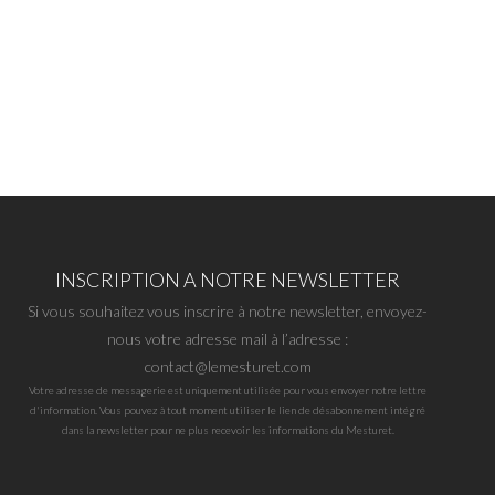
INSCRIPTION A NOTRE NEWSLETTER
Si vous souhaitez vous inscrire à notre newsletter, envoyez-
nous votre adresse mail à l’adresse :
contact@lemesturet.com
Votre adresse de messagerie est uniquement utilisée pour vous envoyer notre lettre
d'information. Vous pouvez à tout moment utiliser le lien de désabonnement intégré
dans la newsletter pour ne plus recevoir les informations du Mesturet.