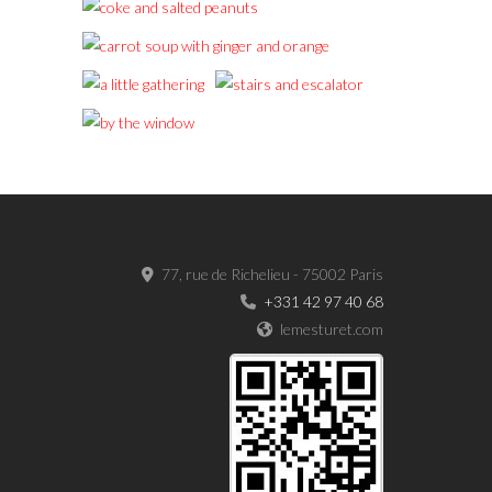
77, rue de Richelieu - 75002 Paris
+331 42 97 40 68
lemesturet.com