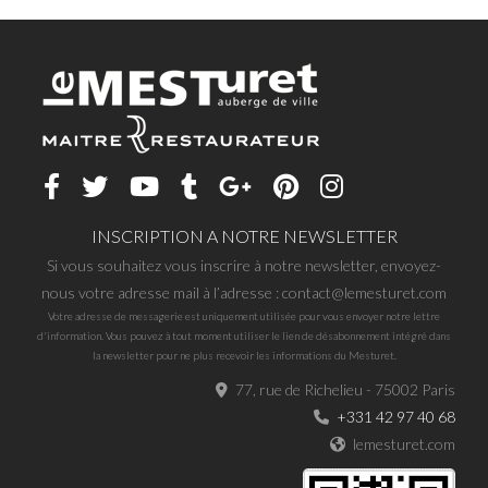
INSCRIPTION A NOTRE NEWSLETTER
Si vous souhaitez vous inscrire à notre newsletter, envoyez-
nous votre adresse mail à l’adresse : contact@lemesturet.com
Votre adresse de messagerie est uniquement utilisée pour vous envoyer notre lettre
d'information. Vous pouvez à tout moment utiliser le lien de désabonnement intégré dans
la newsletter pour ne plus recevoir les informations du Mesturet.
77, rue de Richelieu - 75002 Paris
+331 42 97 40 68
lemesturet.com