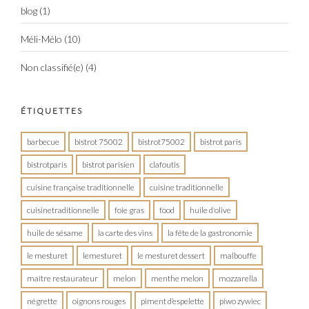
blog
(1)
Méli-Mélo
(10)
Non classifié(e)
(4)
ÉTIQUETTES
barbecue
bistrot 75002
bistrot75002
bistrot paris
bistrotparis
bistrot parisien
clafoutis
cuisine française traditionnelle
cuisine traditionnelle
cuisinetraditionnelle
foie gras
food
huile d'olive
huile de sésame
la carte des vins
la fête de la gastronomie
le mesturet
lemesturet
le mesturet dessert
malbouffe
maître restaurateur
melon
menthe melon
mozzarella
négrette
oignons rouges
piment d’espelette
piwo zywiec