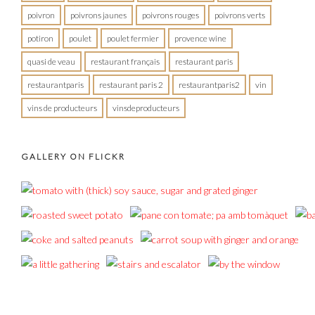
poivron
poivrons jaunes
poivrons rouges
poivrons verts
potiron
poulet
poulet fermier
provence wine
quasi de veau
restaurant français
restaurant paris
restaurantparis
restaurant paris 2
restaurantparis2
vin
vins de producteurs
vinsdeproducteurs
GALLERY ON FLICKR