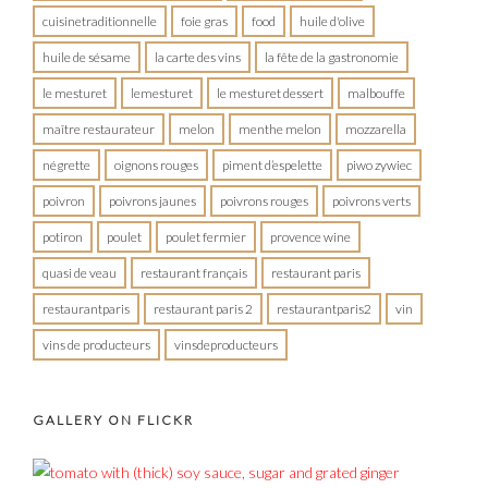
cuisinetraditionnelle
foie gras
food
huile d'olive
huile de sésame
la carte des vins
la fête de la gastronomie
le mesturet
lemesturet
le mesturet dessert
malbouffe
maître restaurateur
melon
menthe melon
mozzarella
négrette
oignons rouges
piment d’espelette
piwo zywiec
poivron
poivrons jaunes
poivrons rouges
poivrons verts
potiron
poulet
poulet fermier
provence wine
quasi de veau
restaurant français
restaurant paris
restaurantparis
restaurant paris 2
restaurantparis2
vin
vins de producteurs
vinsdeproducteurs
GALLERY ON FLICKR