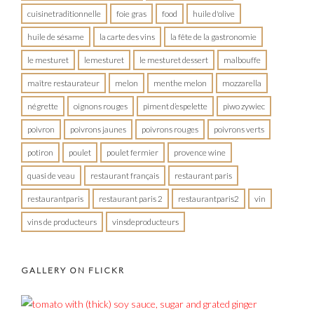
cuisinetraditionnelle
foie gras
food
huile d'olive
huile de sésame
la carte des vins
la fête de la gastronomie
le mesturet
lemesturet
le mesturet dessert
malbouffe
maître restaurateur
melon
menthe melon
mozzarella
négrette
oignons rouges
piment d’espelette
piwo zywiec
poivron
poivrons jaunes
poivrons rouges
poivrons verts
potiron
poulet
poulet fermier
provence wine
quasi de veau
restaurant français
restaurant paris
restaurantparis
restaurant paris 2
restaurantparis2
vin
vins de producteurs
vinsdeproducteurs
GALLERY ON FLICKR